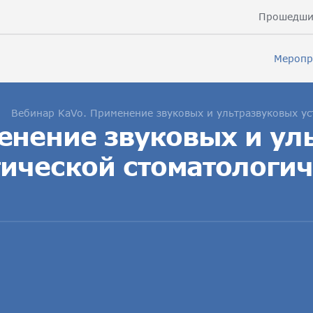
Прошедши
Меропр
Вебинар KaVo. Применение звуковых и ультразвуковых ус
енение звуковых и ул
тической стоматологи