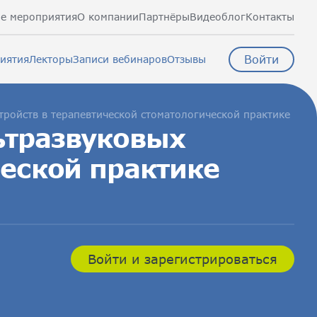
е мероприятия
О компании
Партнёры
Видеоблог
Контакты
Войти
иятия
Лекторы
Записи вебинаров
Отзывы
тройств в терапевтической стоматологической практике
ьтразвуковых
ческой практике
Войти и зарегистрироваться