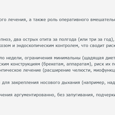
ого лечения, а также роль оперативного вмешательс
ноэ, два острых отита за полгода (или три за год)
зом и эндоскопическим контролем, что сводит риск
ло недели, ограничения минимальны (щадящая диета,
ким конструкциям (брекетам, аппаратам), риск их 
нтическое лечение (расширение челюсти, миофункц
для закрепления носового дыхания (например, над
чения аргументированно, без запугивания, подчерк