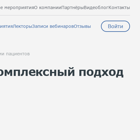
е мероприятия
О компании
Партнёры
Видеоблог
Контакты
Войти
иятия
Лекторы
Записи вебинаров
Отзывы
ии пациентов
комплексный подход