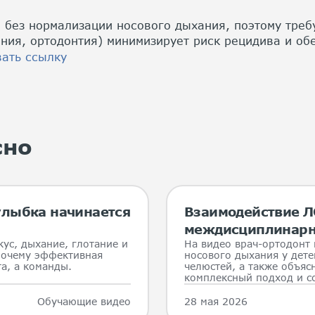
без нормализации носового дыхания, поэтому требу
ния, ортодонтия) минимизирует риск рецидива и об
ать ссылку
сно
 улыбка начинается
Взаимодействие ЛО
междисциплинарн
кус, дыхание, глотание и
На видео врач-ортодонт
почему эффективная
носового дыхания у дет
а, а команды.
челюстей, а также объя
комплексный подход и со
Обучающие видео
28 мая 2026