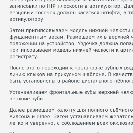
загипсовки по HIP-плоскости в артикулятор. Да
Резцовый сосочек должен касаться штифта, а т
артикулятору.
Затем пригипсовываем модель нижней челюсти п
фундаментным весам. Размещаем их в верхней ч
положении на устройство. Уздечка должна попад
пригипсовываем модель нижней челюсти к артик
регистрату.
После этого переходим к постановке зубных ряд
линию клыков на прикусном шаблоне. В качест
быть установлены в районе дистального нёбног
Устанавливаем фронтальные зубы верхней челюс
верхние зубы.
Далее размещаем калотту для полного съёмного
Уилсона и Шпее. Затем устанавливаем жеватель
легко и уверенно, с соблюдением всех окклюзи