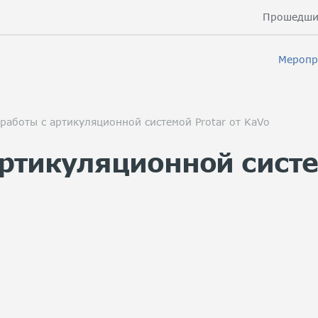
Прошедши
Меропр
работы с артикуляционной системой Protar от KaVo
ртикуляционной систе