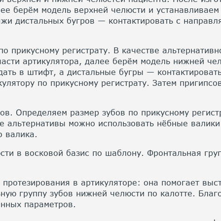
лее берём модель верхней челюсти и устанавливаем
яжи дистальных бугров — контактировать с направ
о прикусному регистрату. В качестве альтернативн
асти артикулятора, далее берём модель нижней че
ать в штифт, а дистальные бугры — контактировать
улятору по прикусному регистрату. Затем пригипсо
ов. Определяем размер зубов по прикусному регист
ве альтернативы можно использовать нёбные валики
о валика.
ти в восковой базис по шаблону. Фронтальная гру
 протезирования в артикуляторе: она помогает выст
ную группу зубов нижней челюсти по калотте. Благ
онных параметров.