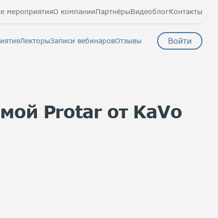
е мероприятия
О компании
Партнёры
Видеоблог
Контакты
Войти
иятия
Лекторы
Записи вебинаров
Отзывы
мой Protar от KaVo