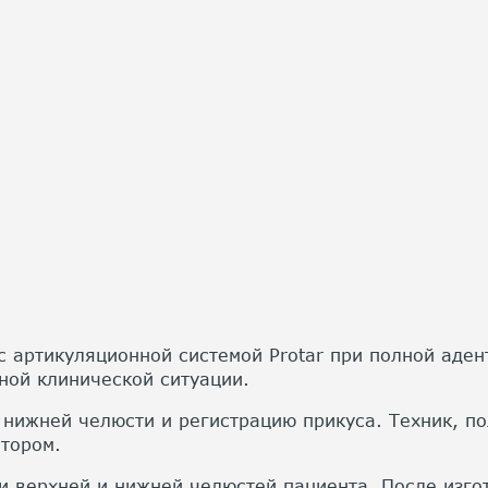
с артикуляционной системой Protar при полной аде
ной клинической ситуации.
 нижней челюсти и регистрацию прикуса. Техник, 
ятором.
и верхней и нижней челюстей пациента. После изго