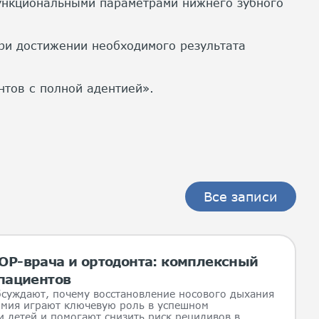
функциональными параметрами нижнего зубного
ри достижении необходимого результата
нтов с полной адентией».
Все записи
ОР-врача и ортодонта: комплексный
 пациентов
бсуждают, почему восстановление носового дыхания
омия играют ключевую роль в успешном
 детей и помогают снизить риск рецидивов в