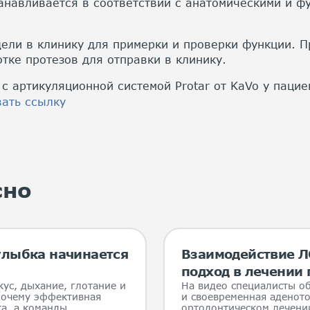
анавливается в соответствии с анатомическими и 
ели в клинику для примерки и проверки функции. П
тке протезов для отправки в клинику.
с артикуляционной системой Protar от KaVo у пацие
ать ссылку
сно
 улыбка начинается
Взаимодействие Л
подход в лечении
кус, дыхание, глотание и
На видео специалисты о
почему эффективная
и своевременная аденот
а, а команды.
ортодонтическом лечении