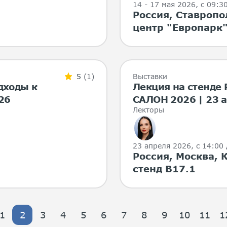
14 - 17 мая 2026
, с 09:3
Россия, Ставропо
центр "Европарк"
5
(1)
Выставки
дходы к
Лекция на стенде
26
САЛОН 2026 | 23 а
Лекторы
23 апреля 2026
, с 14:00
Россия, Москва, К
стенд B17.1
1
2
3
4
5
6
7
8
9
10
11
1