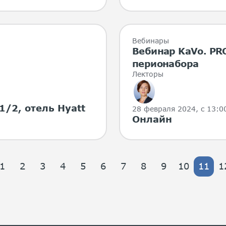
Вебинары
Вебинар KaVo. PR
перионабора
Лекторы
1/2, отель Hyatt
28 февраля 2024
, с 13:0
Онлайн
1
2
3
4
5
6
7
8
9
10
11
1