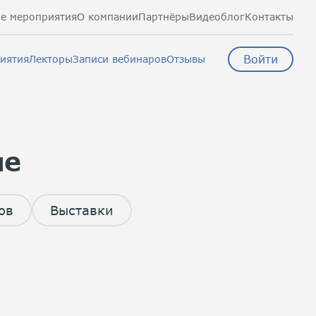
е мероприятия
О компании
Партнёры
Видеоблог
Контакты
Войти
иятия
Лекторы
Записи вебинаров
Отзывы
ие
ов
Выставки