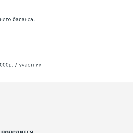
него баланса.
000р. / участник
 поделится